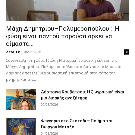
Μάχη Δημητρίου–Πολυμεροπούλου : Η
φύση είναι παντού παρούσα αρκεί να
είμαστε...
Zeta Tz
-
06/08/2026
0
Συνέντευξη στη Ζέτα Τζιώτη Η ατομική εικαστική έκθεση της
Μάχης Δημητρίου–Πολυμεροπούλου στο Διαχρονικό Μουσείο
Λάρισας αποτελεί μια ουσιαστική επιστροφή στον τόπο της
μνήμης και της...
Δέσποινα Κουβάτσου: Η ζωγραφική είναι
μια διαρκής αναζήτηση
02/08/2026
Φεγγάρια στο Σκόταδι – Ποιήμα του
Γιώργου Μεταξά
04/08/2026