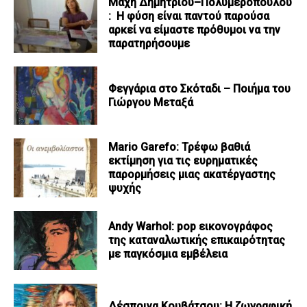
Μάχη Δημητρίου–Πολυμεροπούλου
: Η φύση είναι παντού παρούσα
αρκεί να είμαστε πρόθυμοι να την
παρατηρήσουμε
Φεγγάρια στο Σκόταδι – Ποιήμα του
Γιώργου Μεταξά
Mario Garefo: Τρέφω βαθιά
εκτίμηση για τις ευρηματικές
παρορμήσεις μιας ακατέργαστης
ψυχής
Andy Warhol: pop εικονογράφος
της καταναλωτικής επικαιρότητας
με παγκόσμια εμβέλεια
Δέσποινα Κουβάτσου: Η ζωγραφική