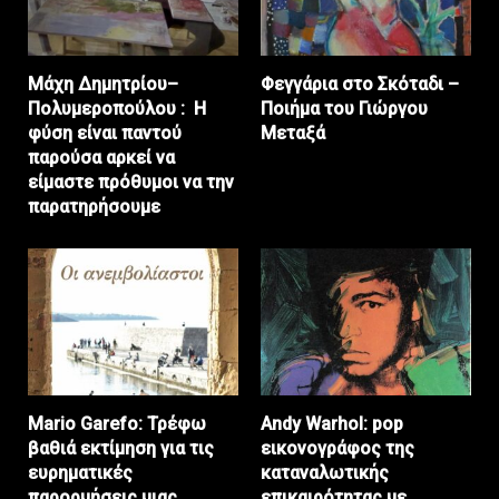
Μάχη Δημητρίου–
Φεγγάρια στο Σκόταδι –
Πολυμεροπούλου : Η
Ποιήμα του Γιώργου
φύση είναι παντού
Μεταξά
παρούσα αρκεί να
είμαστε πρόθυμοι να την
παρατηρήσουμε
Mario Garefo: Τρέφω
Andy Warhol: pop
βαθιά εκτίμηση για τις
εικονογράφος της
ευρηματικές
καταναλωτικής
παρορμήσεις μιας
επικαιρότητας με