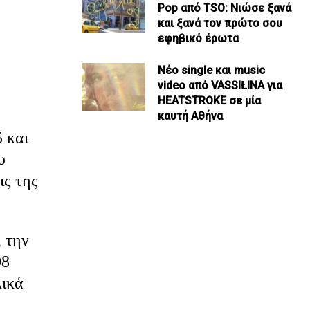
Pop από TSO: Νιώσε ξανά
και ξανά τον πρώτο σου
εφηβικό έρωτα
Νέο single και music
video από VASSIŁINA για
HEATSTROKE σε μία
καυτή Αθήνα
 και
υ
ις της
, την
08
λικά