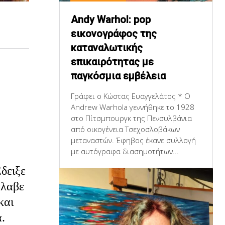
Andy Warhol: pop
εικονογράφος της
καταναλωτικής
επικαιρότητας με
παγκόσμια εμβέλεια
Γράφει ο Κώστας Ευαγγελάτος * Ο
Andrew Warhola γεννήθηκε το 1928
στο Πίτσμπουργκ της Πενσυλβάνια
από οικογένεια Τσεχοσλοβάκων
μεταναστών. Έφηβος έκανε συλλογή
με αυτόγραφα διασημοτήτων...
δειξε
Έλαβε
και
.