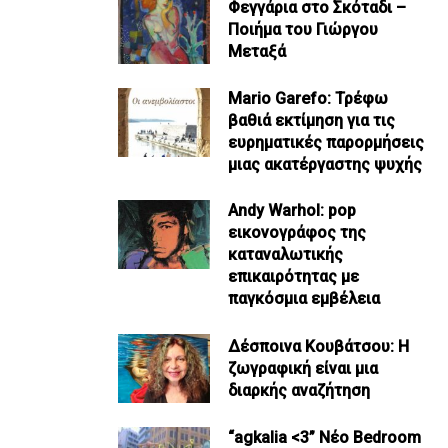
Φεγγάρια στο Σκόταδι –
Ποιήμα του Γιώργου
Μεταξά
Mario Garefo: Τρέφω
βαθιά εκτίμηση για τις
ευρηματικές παρορμήσεις
μιας ακατέργαστης ψυχής
Andy Warhol: pop
εικονογράφος της
καταναλωτικής
επικαιρότητας με
παγκόσμια εμβέλεια
Δέσποινα Κουβάτσου: Η
ζωγραφική είναι μια
διαρκής αναζήτηση
“agkalia <3” Νέο Bedroom