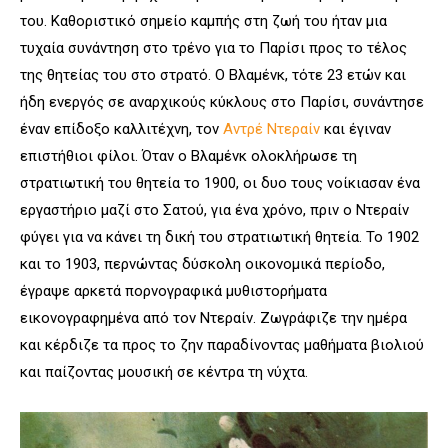
του. Καθοριστικό σημείο καμπής στη ζωή του ήταν μια
τυχαία συνάντηση στο τρένο για το Παρίσι προς το τέλος
της θητείας του στο στρατό. Ο Βλαμένκ, τότε 23 ετών και
ήδη ενεργός σε αναρχικούς κύκλους στο Παρίσι, συνάντησε
έναν επίδοξο καλλιτέχνη, τον
Αντρέ Ντεραίν
και έγιναν
επιστήθιοι φίλοι. Όταν ο Βλαμένκ ολοκλήρωσε τη
στρατιωτική του θητεία το 1900, οι δυο τους νοίκιασαν ένα
εργαστήριο μαζί στο Σατού, για ένα χρόνο, πριν ο Ντεραίν
φύγει για να κάνει τη δική του στρατιωτική θητεία. Το 1902
και το 1903, περνώντας δύσκολη οικονομικά περίοδο,
έγραψε αρκετά πορνογραφικά μυθιστορήματα
εικονογραφημένα από τον Ντεραίν. Ζωγράφιζε την ημέρα
και κέρδιζε τα προς το ζην παραδίνοντας μαθήματα βιολιού
και παίζοντας μουσική σε κέντρα τη νύχτα.