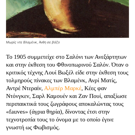
Μωρίς ντε Βλαμένκ, Άνθη σε βάζο
Το 1905 συμμετείχε στο Σαλόνι των Ανεξάρτητων
και στην έκθεση του Φθινοπωρινού Σαλόν. Όταν ο
κριτικός τέχνης Λουί Βωξέλ είδε στην έκθεση τους
τολμηρούς πίνακες των Βλαμένκ, Ανρί Ματίς,
Αντρέ Ντεραίν,
Αλμπέρ Μαρκέ
, Κέες φαν
Ντόνγκεν, Σαρλ Καμουέν και Ζαν Πουί, απαξίωσε
περιπαικτικά τους ζωγράφους αποκαλώντας τους
«fauves» (άγρια ​​θηρία), δίνοντας έτσι στην
τεχνοτροπία τους το όνομα με το οποίο έγινε
γνωστή ως Φωβισμός.