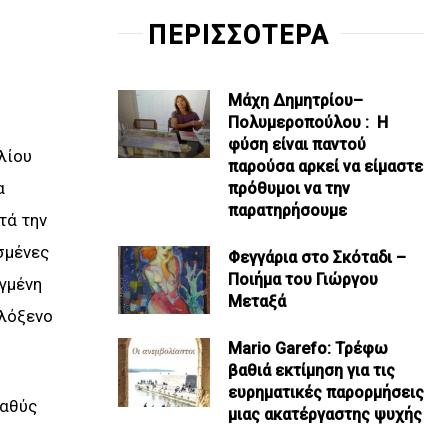
ΠΕΡΙΣΣΟΤΕΡΑ
Μάχη Δημητρίου–
Πολυμεροπούλου : Η
φύση είναι παντού
λίου
παρούσα αρκεί να είμαστε
α
πρόθυμοι να την
παρατηρήσουμε
τά την
σμένες
Φεγγάρια στο Σκόταδι –
Ποιήμα του Γιώργου
ηγμένη
Μεταξά
ιλόξενο
Mario Garefo: Τρέφω
βαθιά εκτίμηση για τις
ευρηματικές παρορμήσεις
βαθύς
μιας ακατέργαστης ψυχής