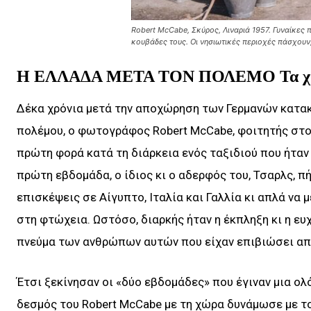
Robert McCabe, Σκύρος, Λιναριά 1957. Γυναίκες 
κουβάδες τους. Οι νησιωτικές περιοχές πάσχουν
Η ΕΛΛΑΔΑ ΜΕΤΑ ΤΟΝ ΠΟΛΕΜΟ Τα χρόν
Δέκα χρόνια μετά την αποχώρηση των Γερμανών κατακ
πολέμου, ο φωτογράφος Robert McCabe, φοιτητής στο
πρώτη φορά κατά τη διάρκεια ενός ταξιδιού που ήταν
πρώτη εβδομάδα, ο ίδιος κι ο αδερφός του, Τσαρλς, 
επισκέψεις σε Αίγυπτο, Ιταλία και Γαλλία κι απλά να
στη φτώχεια. Ωστόσο, διαρκής ήταν η έκπληξη κι η ευ
πνεύμα των ανθρώπων αυτών που είχαν επιβιώσει από
Έτσι ξεκίνησαν οι «δύο εβδομάδες» που έγιναν μια ολ
δεσμός του Robert McCabe με τη χώρα δυνάμωσε με τ