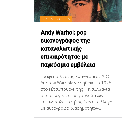
VISUAL ARTISTS
Andy Warhol: pop
εικονογράφος της
καταναλωτικής
επικαιρότητας με
παγκόσμια εμβέλεια
Γράφει ο Κώστας Ευαγγελάτος * Ο
Andrew Warhola γεννήθηκε το 1928
στο Πίτσμπουργκ της Πενσυλβάνια
από οικογένεια Τσεχοσλοβάκων
μεταναστών. Έφηβος έκανε συλλογή
με αυτόγραφα διασημοτήτων...