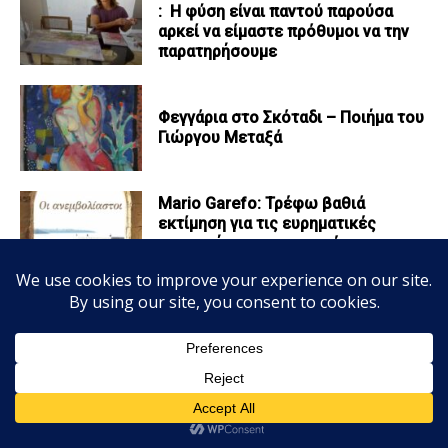
: Η φύση είναι παντού παρούσα
αρκεί να είμαστε πρόθυμοι να την
παρατηρήσουμε
Φεγγάρια στο Σκόταδι – Ποιήμα του
Γιώργου Μεταξά
Mario Garefo: Τρέφω βαθιά
εκτίμηση για τις ευρηματικές
παρορμήσεις μιας ακατέργαστης
ψυχής
Andy Warhol: pop εικονογράφος
της καταναλωτικής επικαιρότητας
Η ιστοσελίδα μας χρησιμοποιεί Cookies τα οποία συνεισφέρουν
με παγκόσμια εμβέλεια
ώστε να παρέχουμε καλύτερες υπηρεσίες. Συνεχίζοντας την
περιήγηση, αποδέχεστε την χρήση των Cookies.
Αποδοχή
Πολιτική απορρήτου
Δέσποινα Κουβάτσου: Η ζωγραφική