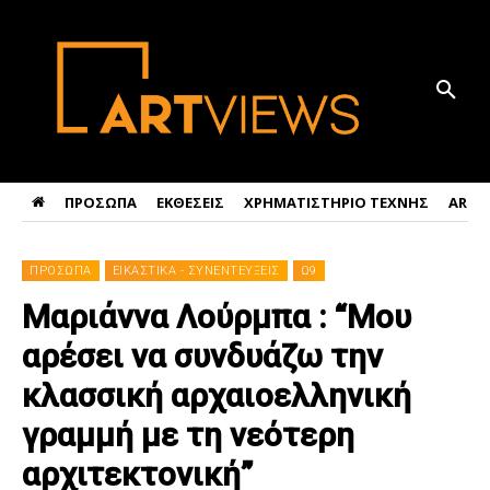
ΠΡΟΣΩΠΑ
ΕΚΘΕΣΕΙΣ
ΧΡΗΜΑΤΙΣΤΗΡΙΟ ΤΕΧΝΗΣ
ART 
ΠΡΟΣΩΠΑ
ΕΙΚΑΣΤΙΚΑ - ΣΥΝΕΝΤΕΥΞΕΙΣ
Ω9
Μαριάννα Λούρμπα : “Μου
αρέσει να συνδυάζω την
κλασσική αρχαιοελληνική
γραμμή με τη νεότερη
αρχιτεκτονική”