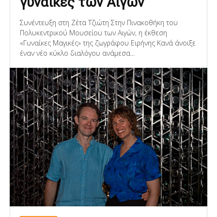
γυναίκες των Αιγών
Συνέντευξη στη Ζέτα Τζιώτη Στην Πινακοθήκη του
Πολυκεντρικού Μουσείου των Αιγών, η έκθεση
«Γυναίκες Μαγικές» της ζωγράφου Ειρήνης Κανά άνοιξε
έναν νέο κύκλο διαλόγου ανάμεσα...