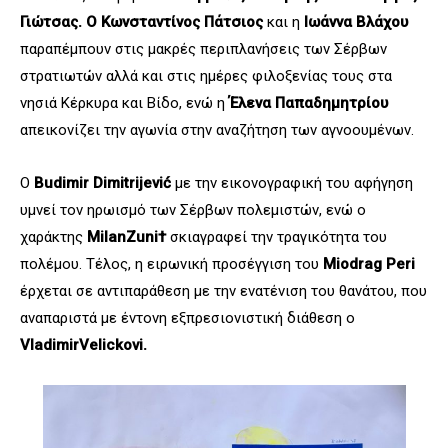
Γιώτσας. Ο Κωνσταντίνος Πάτσιος
και η
Ιωάννα Βλάχου
παραπέμπουν στις μακρές περιπλανήσεις των Σέρβων
στρατιωτών αλλά και στις ημέρες φιλοξενίας τους στα
νησιά Κέρκυρα και Βίδο, ενώ η
Έλενα Παπαδημητρίου
απεικονίζει την αγωνία στην αναζήτηση των αγνοουμένων.
Ο
Budimir Dimitrijević
με την εικονογραφική του αφήγηση
υμνεί τον ηρωισμό των Σέρβων πολεμιστών, ενώ ο
χαράκτης
MilanZuniҫ
†
σκιαγραφεί την τραγικότητα του
πολέμου. Τέλος, η ειρωνική προσέγγιση του
Miodrag
Periҫ
έρχεται σε αντιπαράθεση με την ενατένιση του θανάτου, που
αναπαριστά με έντονη εξπρεσιονιστική διάθεση ο
VladimirVelickoviҫ
.