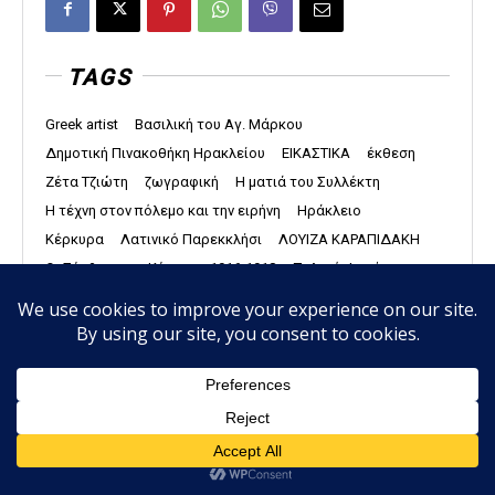
TAGS
Greek artist
Βασιλική του Αγ. Μάρκου
Δημοτική Πινακοθήκη Ηρακλείου
ΕΙΚΑΣΤΙΚΑ
έκθεση
Ζέτα Τζιώτη
ζωγραφική
Η ματιά του Συλλέκτη
Η τέχνη στον πόλεμο και την ειρήνη
Ηράκλειο
Κέρκυρα
Λατινικό Παρεκκλήσι
ΛΟΥΙΖΑ ΚΑΡΑΠΙΔΑΚΗ
Οι Σέρβοι στην Κέρκυρα 1916-1918
Παλαιό Φρούριο
συλλογή Σωτήρη Φέλιου
ΣΥΝΕΝΤΕΥΞΗ
Σωτήρης Φέλιος
Τένια Ρηγάκου
Η ιστοσελίδα μας χρησιμοποιεί Cookies τα οποία συνεισφέρουν
ώστε να παρέχουμε καλύτερες υπηρεσίες. Συνεχίζοντας την
περιήγηση, αποδέχεστε την χρήση των Cookies.
Zeta Tz
Αποδοχή
Πολιτική απορρήτου
Zeta is active in translation, cultural
journalism, and editorial direction within the