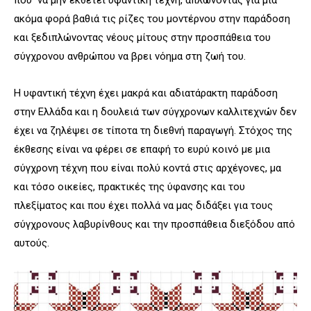
που να μην εκθέτει υφαντική τέχνη, απλώνοντας για μια
ακόμα φορά βαθιά τις ρίζες του μοντέρνου στην παράδοση
και ξεδιπλώνοντας νέους μίτους στην προσπάθεια του
σύγχρονου ανθρώπου να βρει νόημα στη ζωή του.
Η υφαντική τέχνη έχει μακρά και αδιατάρακτη παράδοση
στην Ελλάδα και η δουλειά των σύγχρονων καλλιτεχνών δεν
έχει να ζηλέψει σε τίποτα τη διεθνή παραγωγή. Στόχος της
έκθεσης είναι να φέρει σε επαφή το ευρύ κοινό με μια
σύγχρονη τέχνη που είναι πολύ κοντά στις αρχέγονες, μα
και τόσο οικείες, πρακτικές της ύφανσης και του
πλεξίματος και που έχει πολλά να μας διδάξει για τους
σύγχρονους λαβυρίνθους και την προσπάθεια διεξόδου από
αυτούς.