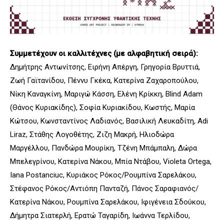
Συμμετέχουν οι καλλιτέχνες (με αλφαβητική σειρά):
Δημήτρης Αντωνίτσης, Ειρήνη Απέργη, Γρηγορία Βρυττιά,
Ζωή Γαϊτανίδου, Πέννυ Γκέκα, Κατερίνα Ζαχαροπούλου,
Νίκη Καναγκίνη, Μαριγώ Κάσση, Ελένη Κρίκκη, Blind Adam
(Θάνος Κυριακίδης), Σοφία Κυριακίδου, Κωστής, Μαρία
Κώτσου, Κωνσταντίνος Λαδιανός, Βασιλική Λευκαδίτη, Adi
Liraz, Στάθης Λογοθέτης, Ζιζη Μακρή, Ηλιοδώρα
Μαργέλλου, Πανδώρα Μουρίκη, Τζένη Μπάμπαλη, Δώρα
Μπελεγρίνου, Κατερίνα Νάκου, Μπία Ντάβου, Violeta Ortega,
Iana Postanciuc, Κυριάκος Ρόκος/Ρουμπίνα Σαρελάκου,
Στέφανος Ρόκος/Αντιόπη Πανταζή, Πάνος Σαραφιανός/
Κατερίνα Νάκου, Ρουμπίνα Σαρελάκου, Ιφιγένεια Σδούκου,
Δήμητρα Σιατερλή, Ερατώ Ταγαρίδη, Ιωάννα Τερλίδου,