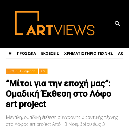
ΠΡΟΣΩΠΑ
ΕΚΘΕΣΕΙΣ
ΧΡΗΜΑΤΙΣΤΗΡΙΟ ΤΕΧΝΗΣ
ART 
ΕΚΘΕΣΕΙΣ agenda
Ω9
“Μίτοι για την εποχή μας”:
Ομαδική Έκθεση στο Λόφο
art project
Μεγάλη, ομαδική έκθεση σύγχρονης υφαντικής τέχνης
στο Λόφος art project Από 13 Νοεμβρίου έως 31