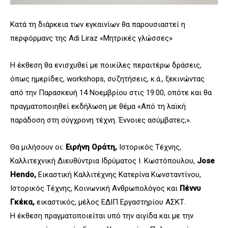
Κατά τη διάρκεια των εγκαινίων θα παρουσιαστεί η
περφόρμανς της Adi Liraz «Mητρικές γλώσσες»
Η έκθεση θα ενισχυθεί με ποικίλες περαιτέρω δράσεις,
όπως ημερίδες, workshops, συζητήσεις, κ.ά., ξεκινώντας
από την Παρασκευή 14 Νοεμβρίου στις 19:00, οπότε και θα
πραγματοποιηθεί εκδήλωση με θέμα «Από τη λαϊκή
παράδοση στη σύγχρονη τέχνη. Έννοιες ασύμβατες;».
Θα μιλήσουν οι:
Ειρήνη Οράτη,
Ιστορικός Τέχνης,
Καλλιτεχνική Διευθύντρια Ιδρύματος Ι. Κωστόπουλου,
Jose
Hendo,
Εικαστική Καλλιτέχνης Κατερίνα Κωνσταντίνου,
Ιστορικός Τέχνης, Κοινωνική Ανθρωπολόγος και
Πέννυ
Γκέκα,
εικαστικός, μέλος ΕΔΙΠ Εργαστηρίου ΑΣΚΤ.
Η έκθεση πραγματοποιείται υπό την αιγίδα και με την