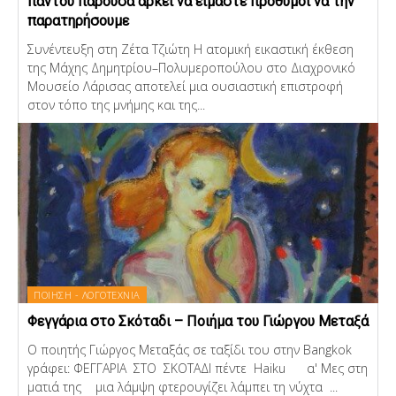
παντού παρούσα αρκεί να είμαστε πρόθυμοι να την
παρατηρήσουμε
Συνέντευξη στη Ζέτα Τζιώτη Η ατομική εικαστική έκθεση
της Μάχης Δημητρίου–Πολυμεροπούλου στο Διαχρονικό
Μουσείο Λάρισας αποτελεί μια ουσιαστική επιστροφή
στον τόπο της μνήμης και της...
ΠΟΙΗΣΗ - ΛΟΓΟΤΕΧΝΙΑ
Φεγγάρια στο Σκόταδι – Ποιήμα του Γιώργου Μεταξά
Ο ποιητής Γιώργος Μεταξάς σε ταξίδι του στην Bangkok
γράφει: ΦΕΓΓΑΡΙΑ ΣΤΟ ΣΚΟΤΑΔΙ πέντε Haiku α' Μες στη
ματιά της μια λάμψη φτερουγίζει λάμπει τη νύχτα ...