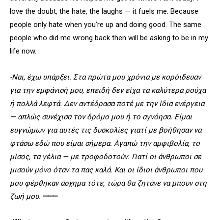
love the doubt, the hate, the laughs — it fuels me. Because
people only hate when you’re up and doing good. The same
people who did me wrong back then will be asking to be in my
life now.
-Ναι, έχω υπάρξει. Στα πρώτα μου χρόνια με κορόιδευαν
για την εμφάνισή μου, επειδή δεν είχα τα καλύτερα ρούχα
ή πολλά λεφτά. Δεν αντέδρασα ποτέ με την ίδια ενέργεια
— απλώς συνέχισα τον δρόμο μου ή το αγνόησα. Είμαι
ευγνώμων για αυτές τις δυσκολίες γιατί με βοήθησαν να
φτάσω εδώ που είμαι σήμερα. Αγαπώ την αμφιβολία, το
μίσος, τα γέλια — με τροφοδοτούν. Γιατί οι άνθρωποι σε
μισούν μόνο όταν τα πας καλά. Και οι ίδιοι άνθρωποι που
μου φέρθηκαν άσχημα τότε, τώρα θα ζητάνε να μπουν στη
ζωή μου.
⸻