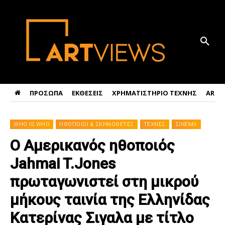
ΠΡΟΣΩΠΑ
ΕΚΘΕΣΕΙΣ
ΧΡΗΜΑΤΙΣΤΗΡΙΟ ΤΕΧΝΗΣ
ART 
WHO IS WHO
ΗΘΟΠΟΙΟΙ & ΣΚΗΝΟΘΕΤΕΣ
ΤΕΧΝΕΣ
ΣΙΝΕΜΑ
Ο Αμερικανός ηθοποιός
Jahmai T.Jones
πρωταγωνιστεί στη μικρού
μήκους ταινία της Ελληνίδας
Κατερίνας Σιγαλα με τίτλο