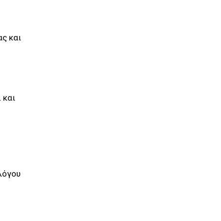
ας και
 και
λλόγου