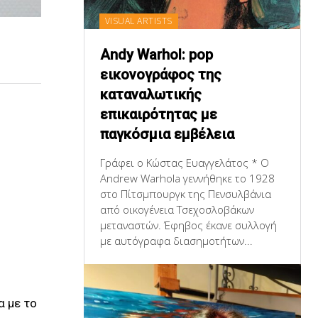
VISUAL ARTISTS
Andy Warhol: pop
εικονογράφος της
καταναλωτικής
επικαιρότητας με
παγκόσμια εμβέλεια
Γράφει ο Κώστας Ευαγγελάτος * Ο
Andrew Warhola γεννήθηκε το 1928
στο Πίτσμπουργκ της Πενσυλβάνια
από οικογένεια Τσεχοσλοβάκων
μεταναστών. Έφηβος έκανε συλλογή
με αυτόγραφα διασημοτήτων...
α με το