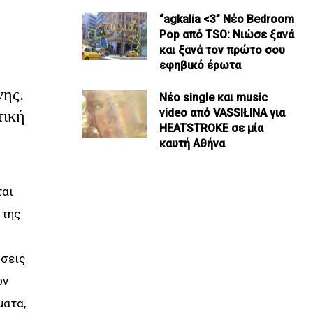
“agkalia <3” Νέο Bedroom
Pop από TSO: Νιώσε ξανά
και ξανά τον πρώτο σου
εφηβικό έρωτα
νης.
Νέο single και music
video από VASSIŁINA για
τική
HEATSTROKE σε μία
καυτή Αθήνα
ται
 της
ήσεις
ων
ματα,