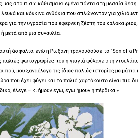
ις μας στο πίσω κάθισμα κι εμένα πάντα στη μεσαία θέση 
ζ, λευκά και κόκκινα ανθάκια που απλώνονταν για χιλιόμε
ερα για την υγρασία που έφερνε η ζέστη του καλοκαιριού
ή μετά από μια συναυλία.
αυτή άσφαλτο, ενώ η Ρωξάνη τραγουδούσε το “Son of a P
ις παλιές φωτογραφίες που η γιαγιά φύλαγε στη ντουλάπ
ι πού, μου ξαναέλεγε τις ίδιες παλιές ιστορίες με μάτια
ώρα που έχει φύγει και το παλιό χαρτόκουτο είναι πια δι
δικα, έλεγε – κι ήμουν εγώ, εγώ ήμουν η πέρδικα.»