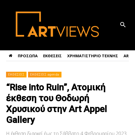
ΠΡΟΣΩΠΑ
ΕΚΘΕΣΕΙΣ
ΧΡΗΜΑΤΙΣΤΗΡΙΟ ΤΕΧΝΗΣ
ART 
ΕΚΘΕΣΕΙΣ
ΕΚΘΕΣΕΙΣ agenda
“Rise into Ruin”, Ατομική
έκθεση του Θοδωρή
Χρυσικού στην Art Appel
Gallery
Η έκθεση διαρκεί έως το Σάββατο 4 Φεβρουαρίου 2023.