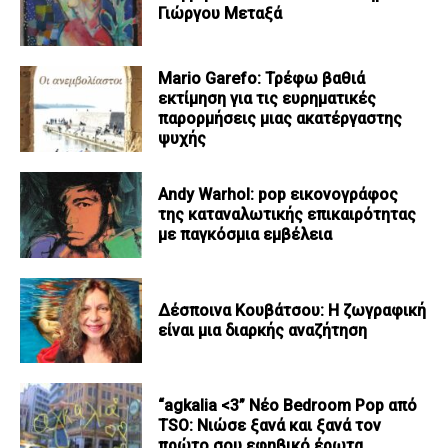
Γιώργου Μεταξά
Mario Garefo: Τρέφω βαθιά
εκτίμηση για τις ευρηματικές
παρορμήσεις μιας ακατέργαστης
ψυχής
Andy Warhol: pop εικονογράφος
της καταναλωτικής επικαιρότητας
με παγκόσμια εμβέλεια
Δέσποινα Κουβάτσου: Η ζωγραφική
είναι μια διαρκής αναζήτηση
“agkalia <3” Νέο Bedroom Pop από
TSO: Νιώσε ξανά και ξανά τον
πρώτο σου εφηβικό έρωτα