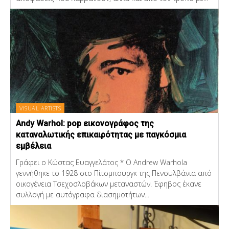
VISUAL ARTISTS
Andy Warhol: pop εικονογράφος της
καταναλωτικής επικαιρότητας με παγκόσμια
εμβέλεια
Γράφει ο Κώστας Ευαγγελάτος * Ο Andrew Warhola
γεννήθηκε το 1928 στο Πίτσμπουργκ της Πενσυλβάνια από
οικογένεια Τσεχοσλοβάκων μεταναστών. Έφηβος έκανε
συλλογή με αυτόγραφα διασημοτήτων...