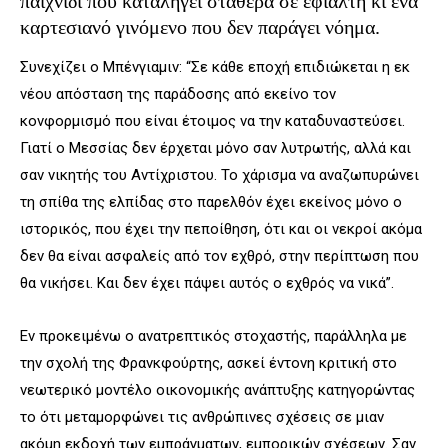
παιχνίδι που καταλήγει σταθερά σε εφιάλτη κι ένα
καρτεσιανό γινόμενο που δεν παράγει νόημα.
Συνεχίζει ο Μπένγιαμιν: “Σε κάθε εποχή επιδιώκεται η εκ
νέου απόσταση της παράδοσης από εκείνο τον
κονφορμισμό που είναι έτοιμος να την καταδυναστεύσει.
Γιατί ο Μεσσίας δεν έρχεται μόνο σαν λυτρωτής, αλλά και
σαν νικητής του Αντίχριστου. Το χάρισμα να αναζωπυρώνει
τη σπίθα της ελπίδας στο παρελθόν έχει εκείνος μόνο ο
ιστορικός, που έχει την πεποίθηση, ότι και οι νεκροί ακόμα
δεν θα είναι ασφαλείς από τον εχθρό, στην περίπτωση που
θα νικήσει. Και δεν έχει πάψει αυτός ο εχθρός να νικά”.
Εν προκειμένω ο ανατρεπτικός στοχαστής, παράλληλα με
την σχολή της Φρανκφούρτης, ασκεί έντονη κριτική στο
νεωτερικό μοντέλο οικονομικής ανάπτυξης κατηγορώντας
το ότι μεταμορφώνει τις ανθρώπινες σχέσεις σε μιαν
ακόμη εκδοχή των εμπράγματων, εμπορικών σχέσεων. Σαν