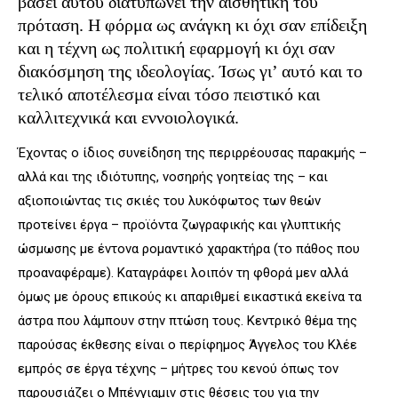
βάσει αυτού διατυπώνει την αισθητική του
πρόταση. Η φόρμα ως ανάγκη κι όχι σαν επίδειξη
και η τέχνη ως πολιτική εφαρμογή κι όχι σαν
διακόσμηση της ιδεολογίας. Ίσως γι’ αυτό και το
τελικό αποτέλεσμα είναι τόσο πειστικό και
καλλιτεχνικά και εννοιολογικά.
Έχοντας ο ίδιος συνείδηση της περιρρέουσας παρακμής –
αλλά και της ιδιότυπης, νοσηρής γοητείας της – και
αξιοποιώντας τις σκιές του λυκόφωτος των θεών
προτείνει έργα – προϊόντα ζωγραφικής και γλυπτικής
ώσμωσης με έντονα ρομαντικό χαρακτήρα (το πάθος που
προαναφέραμε). Καταγράφει λοιπόν τη φθορά μεν αλλά
όμως με όρους επικούς κι απαριθμεί εικαστικά εκείνα τα
άστρα που λάμπουν στην πτώση τους. Κεντρικό θέμα της
παρούσας έκθεσης είναι ο περίφημος Άγγελος του Κλέε
εμπρός σε έργα τέχνης – μήτρες του κενού όπως τον
παρουσιάζει ο Μπένγιαμιν στις θέσεις του για την