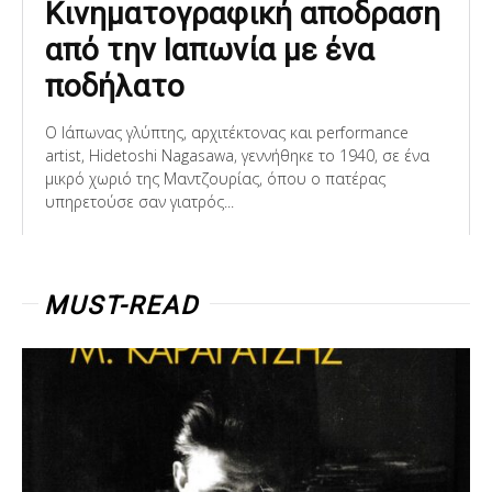
Κινηματογραφική αποδραση
από την Ιαπωνία με ένα
ποδήλατο
O Ιάπωνας γλύπτης, αρχιτέκτονας και performance
artist, Hidetoshi Nagasawa, γεννήθηκε το 1940, σε ένα
μικρό χωριό της Μαντζουρίας, όπου ο πατέρας
υπηρετούσε σαν γιατρός...
MUST-READ