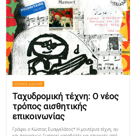
SCIENCE and ART
Ταχυδρομική τέχνη: Ο νέος
τρόπος αισθητικής
επικοινωνίας
Γράφει ο Κώστας Ευαγγελάτος* Η μοντέρνα τέχνη, αν
και προφανώς διατηρεί καταβολές και επιρροές από