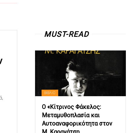
MUST-READ
ν
ΒΙΒΛΙΟ
ά,
Ο «Κίτρινος Φάκελος:
Μεταμυθοπλασία και
Αυτοαναφορικότητα στον
Μ. Καραγάτση