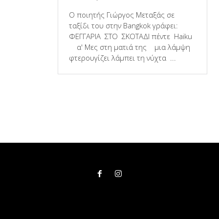
Ο ποιητής Γιώργος Μεταξάς σε
ταξίδι του στην Bangkok γράφει:
ΦΕΓΓΑΡΙΑ ΣΤΟ ΣΚΟΤΑΔΙ πέντε Haiku
α' Μες στη ματιά της μια λάμψη
φτερουγίζει λάμπει τη νύχτα ...