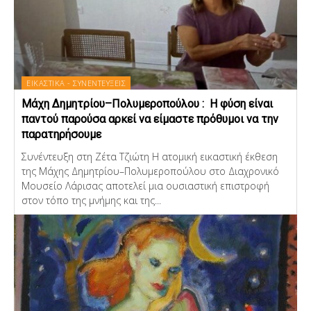
ΕΙΚΑΣΤΙΚΑ - ΣΥΝΕΝΤΕΥΞΕΙΣ
Μάχη Δημητρίου–Πολυμεροπούλου : Η φύση είναι
παντού παρούσα αρκεί να είμαστε πρόθυμοι να την
παρατηρήσουμε
Συνέντευξη στη Ζέτα Τζιώτη Η ατομική εικαστική έκθεση
της Μάχης Δημητρίου–Πολυμεροπούλου στο Διαχρονικό
Μουσείο Λάρισας αποτελεί μια ουσιαστική επιστροφή
στον τόπο της μνήμης και της...