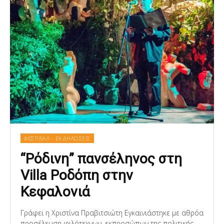
ΦΕΣΤΙΒΑΛ - ΕΚΔΗΛΩΣΕΙΣ
“Ρόδινη” πανσέληνος στη
Villa Ροδόπη στην
Κεφαλονιά
Γράφει η Χριστίνα Πραβιτσιώτη Eγκαινιάστηκε με αθρόα
προσέλευση φιλότεχνων, εκπροσώπων της πολιτικής