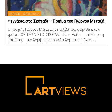
ΠΟΙΗΣΗ - ΛΟΓΟΤΕΧΝΙΑ
Φεγγάρια στο Σκόταδι – Ποιήμα του Γιώργου Μεταξά
Ο ποιητής Γιώργος Μεταξάς σε ταξίδι του στην Bangkok
γράφει: ΦΕΓΓΑΡΙΑ ΣΤΟ ΣΚΟΤΑΔΙ πέντε Haiku α' Μες στη
ματιά της μια λάμψη φτερουγίζει λάμπει τη νύχτα ...