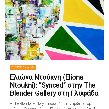
ΕΚΘΕΣΕΙΣ agenda
Ελιώνα Ντούκνη (Eliona
Ntoukni): “Synced” στην The
Blender Gallery στη Γλυφάδα
Η The Blender Gallery παρουσιάζει την πρώτη ατομική
έκθεσης ζωγραφικής της Ελιώνας Ντούκνη με τίτλο . Τα