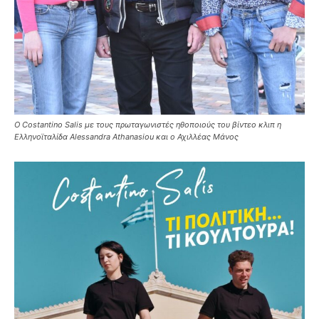
O Costantino Salis με τους πρωταγωνιστές ηθοποιούς του βίντεο κλιπ η
Ελληνοϊταλίδα Alessandra Athanasiou και ο Αχιλλέας Μάνος