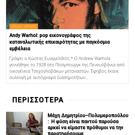
VISUAL ARTISTS
Andy Warhol: pop εικονογράφος της
καταναλωτικής επικαιρότητας με παγκόσμια
εμβέλεια
Γράφει ο Κώστας Ευαγγελάτος * Ο Andrew Warhola
γεννήθηκε το 1928 στο Πίτσμπουργκ της Πενσυλβάνια από
οικογένεια Τσεχοσλοβάκων μεταναστών. Έφηβος έκανε
συλλογή με αυτόγραφα διασημοτήτων...
ΠΕΡΙΣΣΟΤΕΡΑ
Μάχη Δημητρίου–Πολυμεροπούλου
: Η φύση είναι παντού παρούσα
αρκεί να είμαστε πρόθυμοι να την
παρατηρήσουμε