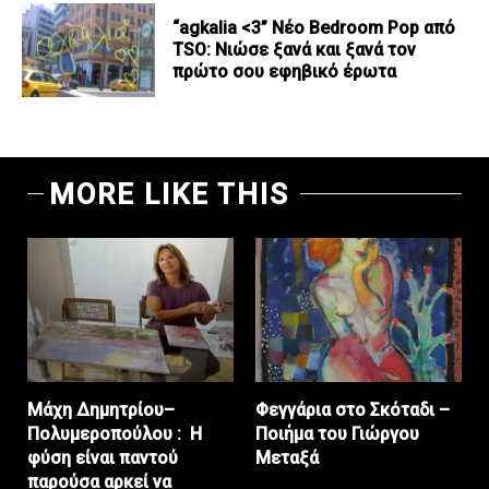
“agkalia <3” Νέο Bedroom Pop από
TSO: Νιώσε ξανά και ξανά τον
πρώτο σου εφηβικό έρωτα
MORE LIKE THIS
Μάχη Δημητρίου–
Φεγγάρια στο Σκόταδι –
Πολυμεροπούλου : Η
Ποιήμα του Γιώργου
φύση είναι παντού
Μεταξά
παρούσα αρκεί να