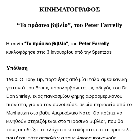
ΚΙΝΗΜΑΤΟΓΡΑΦΟΣ
“Το πράσινο βιβλίο”, του Peter Farrelly
Η ταινία
“Το πράσινο βιβλίο”
, του
Peter Farrelly
,
κυκλοφόρησε στις 3 Ιανουαρίου από την Spentzos.
Υπόθεση
1960. O Tony Lip, πορτιέρης από μία Ιταλο-αμερικανική
γειτονιά του Bronx, προσλαμβάνεται ως οδηγός του Dr.
Don Shirley, ενός παγκοσμίου φήμης αφροαμερικάνου
πιανίστα, για να τον συνοδεύσει σε μία περιοδεία από το
Manhattan στο βαθύ Αμερικάνικο Νότο. Θα πρέπει να
κινηθούν στηριζόμενοι στο “Πράσινο Βιβλίο”, που θα
τους υποδείξει τα ελάχιστα καταλύματα, εστιατόρια κτλ.,
που ήταν τότε ασφαλή για τους Αφροαμερικανούς.