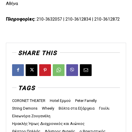
Αθήνα
Πληροφορίες:
210-3632057 | 210-3612834 | 210-3612872
SHARE THIS
TAGS
CORONET THEATER
Hotel Ερμού
Peter Farrelly
String Demons
Wheely
Βόλτα στα Εξάρχεια
Γουίλι
Ελεωνόρα Ζουγανέλη
Ηρακλής Ήρως Διαχρονικός και Αιώνιος
Θέατρο Παλλάς
Λάμπρος Φισφής
ο Βαφτιστικός