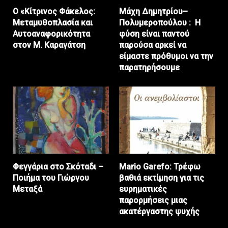
Ο «Κίτρινος Φάκελος:
Μάχη Δημητρίου–
Μεταμυθοπλασία και
Πολυμεροπούλου : Η
Αυτοαναφορικότητα
φύση είναι παντού
στον Μ. Καραγάτση
παρούσα αρκεί να
είμαστε πρόθυμοι να την
παρατηρήσουμε
Φεγγάρια στο Σκόταδι –
Mario Garefo: Τρέφω
Ποιήμα του Γιώργου
βαθιά εκτίμηση για τις
Μεταξά
ευρηματικές
παρορμήσεις μιας
ακατέργαστης ψυχής