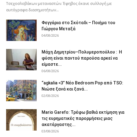
Τσεχοσλοβάκων μεταναστών. Έφηβος έκανε συλλογή με
αυτόγραφα διασημοτήτων...
Φεγγάρια στο Σκόταδι – Ποιήμα του
Γιώργου Μεταξά
04/08/2026
Μάχη Δημητρίου–Πολυμεροπούλου : Η
φύση είναι παντού παρούσα αρκεί να
είμαστε...
06/08/2026
“agkalia <3” Νέο Bedroom Pop από TSO:
Νιώσε ξανά και ξανά...
02/08/2026
Mario Garefo: Τρέφω βαθιά εκτίμηση για
τις ευρηματικές παρορμήσεις μιας
ακατέργαστης...
03/08/2026