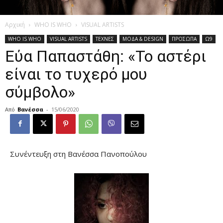
Αρχική
WHO IS WHO
VISUAL ARTISTS
WHO IS WHO
VISUAL ARTISTS
ΤΕΧΝΕΣ
ΜΟΔΑ & DESIGN
ΠΡΟΣΩΠΑ
Ω9
Εύα Παπαστάθη: «Το αστέρι
είναι το τυχερό μου
σύμβολο»
Από
Βανέσσα
-
15/06/2020
Συνέντευξη στη Βανέσσα Πανοπούλου