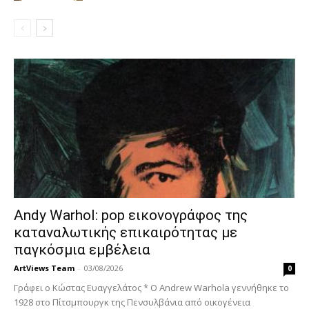
Andy Warhol: pop εικονογράφος της
καταναλωτικής επικαιρότητας με
παγκόσμια εμβέλεια
ArtViews Team
-
03/08/2026
0
Γράφει ο Κώστας Ευαγγελάτος * Ο Andrew Warhola γεννήθηκε το
1928 στο Πίτσμπουργκ της Πενσυλβάνια από οικογένεια