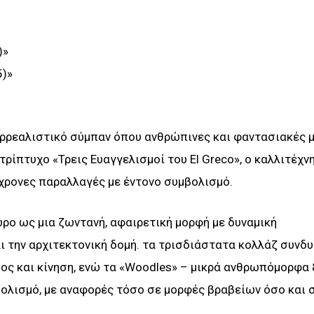
)»
5)»
ερρεαλιστικό σύμπαν όπου ανθρώπινες και φαντασιακές 
τρίπτυχο «Τρεις Ευαγγελισμοί του El Greco», ο καλλιτέχν
γχρονες παραλλαγές με έντονο συμβολισμό.
ρο ως μια ζωντανή, αφαιρετική μορφή με δυναμική
ι την αρχιτεκτονική δομή. τα τρισδιάστατα κολλάζ συνδ
ος και κίνηση, ενώ τα «Woodles» – μικρά ανθρωπόμορφα 
βολισμό, με αναφορές τόσο σε μορφές βραβείων όσο και 