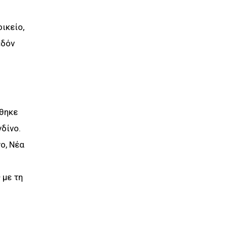
ικείο,
εδόν
ήθηκε
δίνο.
ο, Νέα
 με τη