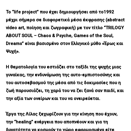
Το
“life project”
που
έχει
δημιουργήσει
από
το
1992
μέχρι
σήμερα
σε
διαφορετικά
μέσα
έκφρασης
(abstract
video art,
ποίηση
και
ζωγραφική
)
με
τον
τίτλο
“TRILOGY
ABOUT SOUL – Chaos & Psyche, Games of the Soul,
Dreams”
είναι
βασισμένο
στον
Ελληνικό
μύθο
«
Έρως
και
Ψυχή
».
Η θεματολογία του εστιάζει στο ταξίδι της ψυχής μιας
γυναίκας, την ενδυνάμωση της αυτ
o
-εμπιστοσύνης και
του αυτοσεβασμού της μέσα από τις δοκιμασίες που η
ζωή παρουσιάζει, τη χαρά του να ζει ξανά σαν παιδί, και
την αξία των ονείρων και του να ονειρεύεται.
Έργα της Λίλας ξεχωρίζουν για την κίνηση που έχουν,
την “
healing
” ενέργεια που αποπνέουν και για τη
δυνατότητα να κοσμούν το χώρο εφαρμοσμένα είτε