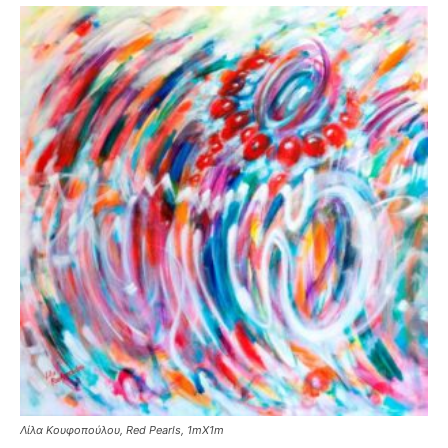
Λίλα Κουφοπούλου, Red Pearls, 1mX1m