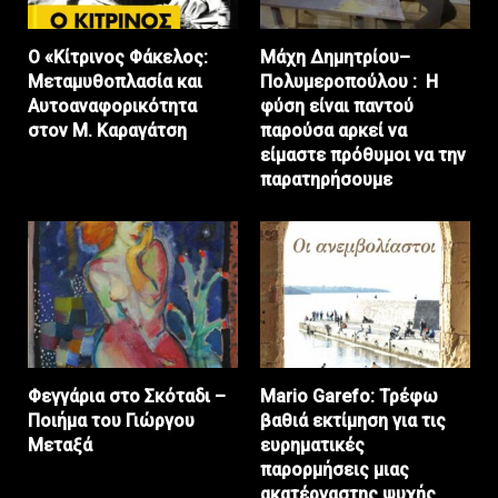
Ο «Κίτρινος Φάκελος:
Μάχη Δημητρίου–
Μεταμυθοπλασία και
Πολυμεροπούλου : Η
Αυτοαναφορικότητα
φύση είναι παντού
στον Μ. Καραγάτση
παρούσα αρκεί να
είμαστε πρόθυμοι να την
παρατηρήσουμε
Φεγγάρια στο Σκόταδι –
Mario Garefo: Τρέφω
Ποιήμα του Γιώργου
βαθιά εκτίμηση για τις
Μεταξά
ευρηματικές
παρορμήσεις μιας
ακατέργαστης ψυχής