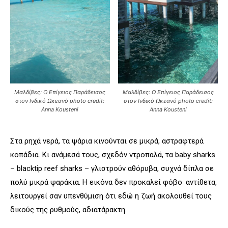
Μαλδίβες: Ο Επίγειος Παράδεισος
Μαλδίβες: Ο Επίγειος Παράδεισος
στον Ινδικό Ωκεανό photo credit:
στον Ινδικό Ωκεανό photo credit:
Anna Kousteni
Anna Kousteni
Στα ρηχά νερά, τα ψάρια κινούνται σε μικρά, αστραφτερά
κοπάδια. Κι ανάμεσά τους, σχεδόν ντροπαλά, τα baby sharks
– blacktip reef sharks – γλιστρούν αθόρυβα, συχνά δίπλα σε
πολύ μικρά ψαράκια. Η εικόνα δεν προκαλεί φόβο· αντίθετα,
λειτουργεί σαν υπενθύμιση ότι εδώ η ζωή ακολουθεί τους
δικούς της ρυθμούς, αδιατάρακτη.