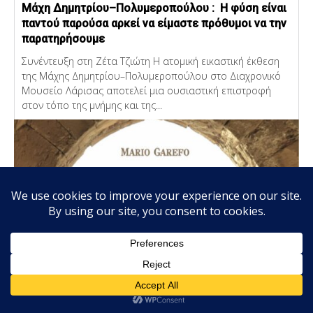
Μάχη Δημητρίου–Πολυμεροπούλου : Η φύση είναι
παντού παρούσα αρκεί να είμαστε πρόθυμοι να την
παρατηρήσουμε
Συνέντευξη στη Ζέτα Τζιώτη Η ατομική εικαστική έκθεση
της Μάχης Δημητρίου–Πολυμεροπούλου στο Διαχρονικό
Μουσείο Λάρισας αποτελεί μια ουσιαστική επιστροφή
στον τόπο της μνήμης και της...
Η ιστοσελίδα μας χρησιμοποιεί Cookies τα οποία συνεισφέρουν
ΒΙΒΛΙΟ
ώστε να παρέχουμε καλύτερες υπηρεσίες. Συνεχίζοντας την
περιήγηση, αποδέχεστε την χρήση των Cookies.
Mario Garefo: Τρέφω βαθιά εκτίμηση για τις
Αποδοχή
Πολιτική απορρήτου
ευρηματικές παρορμήσεις μιας ακατέργαστης
ψυχής