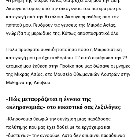
-Η μνήμη της Μικράς Ασίας διατρέχει όλη μου την ζωή.
Άκουγα ιστορίες από την οικογένεια του πατέρα μου με
καταγωγή από την Αττάλεια. Άκουγα αμανέδες από τον
παππού μου. Γευόμουν τις γεύσεις της Μικράς Ασίας,
γνώριζα τις μυρωδιές της. Κάπως αποσπασματικά όλα.
Πολύ πρόσφατα συνειδητοποίησα πόσο η Μικρασιάτικη
η
καταγωγή μου με έχει καθορίσει. Γι’ αυτό αφιέρωσα την 2
ατομική μου έκθεση στην Προίκα που μας δώσανε οι μνήμες
της Μικράς Ασίας, στο Μουσείο Οθωμανικών Λουτρών στην
Μύθημνα της Λέσβου.
-Πώς μεταφράζεται η έννοια της
«κληρονομιάς» στο εικαστικό σας λεξιλόγιο;
-Κληρονομιά θεωρώ την συνέχιση μιας παράδοσης
πολύτιμης που μας έχει δοθεί με τα εργόχειρα και
-δυστυχώς- την αγνοούμε. Αυτό δεν σημαίνει παράδειγμα