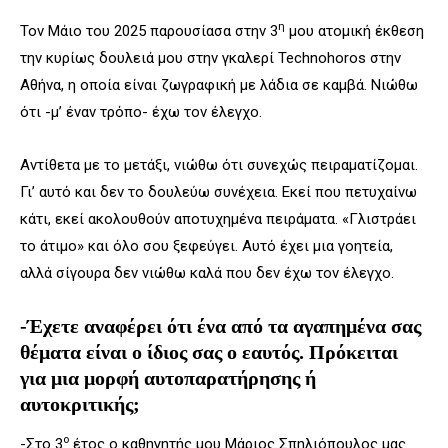
η
Τον Μάιο του 2025 παρουσίασα στην 3
μου ατομική έκθεση
την κυρίως δουλειά μου στην γκαλερί Technohoros στην
Αθήνα, η οποία είναι ζωγραφική με λάδια σε καμβά. Νιώθω
ότι -μ’ έναν τρόπο- έχω τον έλεγχο.
Αντίθετα με το μετάξι, νιώθω ότι συνεχώς πειραματίζομαι.
Γι’ αυτό και δεν το δουλεύω συνέχεια. Εκεί που πετυχαίνω
κάτι, εκεί ακολουθούν αποτυχημένα πειράματα. «Γλιστράει
το άτιμο» και όλο σου ξεφεύγει. Αυτό έχει μια γοητεία,
αλλά σίγουρα δεν νιώθω καλά που δεν έχω τον έλεγχο.
-Έχετε αναφέρει ότι ένα από τα αγαπημένα σας
θέματα είναι ο ίδιος σας ο εαυτός. Πρόκειται
για μια μορφή αυτοπαρατήρησης ή
αυτοκριτικής;
ο
-Στο 3
έτος ο καθηγητής μου Μάριος Σπηλιόπουλος μας