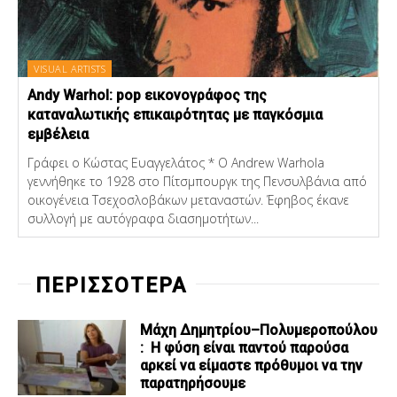
VISUAL ARTISTS
Andy Warhol: pop εικονογράφος της
καταναλωτικής επικαιρότητας με παγκόσμια
εμβέλεια
Γράφει ο Κώστας Ευαγγελάτος * Ο Andrew Warhola
γεννήθηκε το 1928 στο Πίτσμπουργκ της Πενσυλβάνια από
οικογένεια Τσεχοσλοβάκων μεταναστών. Έφηβος έκανε
συλλογή με αυτόγραφα διασημοτήτων...
ΠΕΡΙΣΣΟΤΕΡΑ
Μάχη Δημητρίου–Πολυμεροπούλου
: Η φύση είναι παντού παρούσα
αρκεί να είμαστε πρόθυμοι να την
παρατηρήσουμε