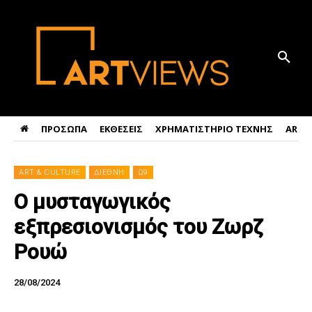
ΠΡΟΣΩΠΑ
ΕΚΘΕΣΕΙΣ
ΧΡΗΜΑΤΙΣΤΗΡΙΟ ΤΕΧΝΗΣ
ART 
ART & CULTURE
ΔΙΕΘΝΗ
Ω9
Ο μυσταγωγικός
εξπρεσιονισμός του Ζωρζ
Ρουώ
28/08/2024