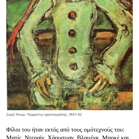
Ζωρζ Ρουώ, Πιερρότος αριστοκράτης, 1941-42
Φίλοι του ήταν εκτός από τους ομότεχνούς του:
Ματίς, Ντεραίν, Χάουσμαν, Βλαμένκ, Μαρκέ και