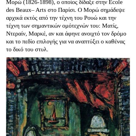
Μορώ (1826-1898), ο οποίος δίδαξε στην
Ecole
des
Beaux
–
Arts
στο Παρίσι. Ο Μορώ σημάδεψε
αρχικά εκτός από την τέχνη του Ρουώ και την
τέχνη των σημαντικών ομότεχνών του: Ματίς,
Ντεραίν, Μαρκέ, αν και άφηνε ανοιχτό τον δρόμο
και το πεδίο επιλογής για να αναπτύξει ο καθένας
το δικό του στυλ.