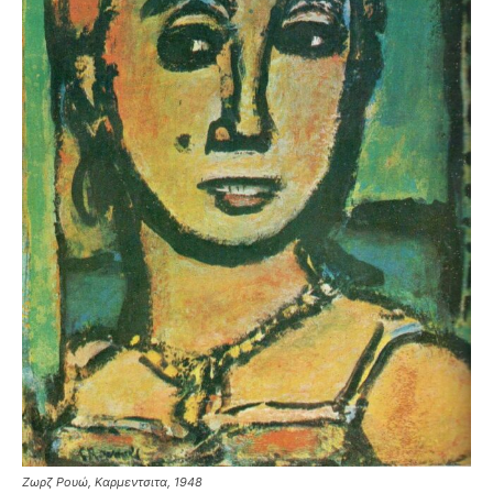
Ζωρζ Ρουώ, Καρμεντσιτα, 1948