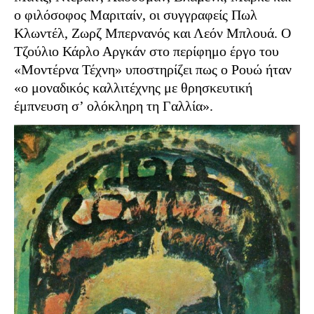
ο φιλόσοφος Μαριταίν, οι συγγραφείς Πωλ
Κλωντέλ, Ζωρζ Μπερνανός και Λεόν Μπλουά. Ο
Τζούλιο Κάρλο Αργκάν στο περίφημο έργο του
«Μοντέρνα Τέχνη» υποστηρίζει πως ο Ρουώ ήταν
«ο μοναδικός καλλιτέχνης με θρησκευτική
έμπνευση σ’ ολόκληρη τη Γαλλία».