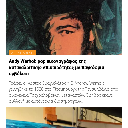
VISUAL ARTISTS
Andy Warhol: pop εικονογράφος της
καταναλωτικής επικαιρότητας με παγκόσμια
εμβέλεια
Γράφει ο Κώστας Ευαγγελάτος * Ο Andrew Warhola
γεννήθηκε το 1928 στο Πίτσμπουργκ της Πενσυλβάνια από
οικογένεια Τσεχοσλοβάκων μεταναστών. Έφηβος έκανε
συλλογή με αυτόγραφα διασημοτήτων...