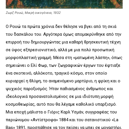
Ζωρζ Ρουώ, Μικρή οικογένεια, 1932
Ο Ρουώ τα πρώτα χρόνια δεν θέλησε να βγει από τη σκιά
του δασκάλου του. Αργότερα όμως απομακρύνθηκε από την
επιρροή του δημιουργώντας μια καθαρή θρησκευτική τέχνη
σε ύφος εξπρεσιονιστικό, αλλά με μια πολύ προσωπική
μορφοπλαστική γραμμή. Μέσα στη «ματωμένη λάσπη», όπως
σημειώνει ο Ελί Φωρ, των ζωγραφικών έργων του έφτιαξε
ένα σκοτεινό, αλλόκοτο, τραγικό κόσμο, στον οποίο
κυριαρχεί η θλίψη, το αναμενόμενο μαρτύριο, η φρίκη και ο
ψυχικός παροξυσμός. Ήταν παθιασμένος άνθρωπος και
ιδεολογικά προσανατολισμένος σε μια ιδιότυπη μορφή
κοσμοθεωρίας, αυτό που θα λέγαμε καθολικό υπαρξισμό.
Μια εποχή μάλιστα ο Γιόρις Καρλ Υσμάν, συγγραφέας του
περιώνυμου «Αντίστροφα» 1884 και του σατανιστικού «
La
Bas
» 1891, προσπάθησε να τον πείσει να μπει σε μοναστήρι.