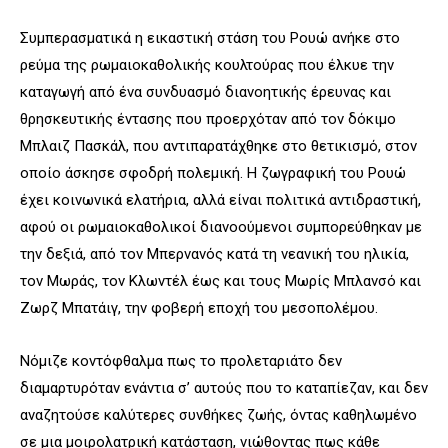
Συμπερασματικά η εικαστική στάση του Ρουώ ανήκε στο
ρεύμα της ρωμαιοκαθολικής κουλτούρας που έλκυε την
καταγωγή από ένα συνδυασμό διανοητικής έρευνας και
θρησκευτικής έντασης που προερχόταν από τον δόκιμο
Μπλαιζ Πασκάλ, που αντιπαρατάχθηκε στο θετικισμό, στον
οποίο άσκησε σφοδρή πολεμική. Η ζωγραφική του Ρουώ
έχει κοινωνικά ελατήρια, αλλά είναι πολιτικά αντιδραστική,
αφού οι ρωμαιοκαθολικοί διανοούμενοι συμπορεύθηκαν με
την δεξιά, από τον Μπερνανός κατά τη νεανική του ηλικία,
τον Μωράς, τον Κλωντέλ έως και τους Μωρίς Μπλανσό και
Ζωρζ Μπατάιγ, την φοβερή εποχή του μεσοπολέμου.
Νόμιζε κοντόφθαλμα πως το προλεταριάτο δεν
διαμαρτυρόταν ενάντια σ’ αυτούς που το καταπίεζαν, και δεν
αναζητούσε καλύτερες συνθήκες ζωής, όντας καθηλωμένο
σε μια μοιρολατρική κατάσταση, νιώθοντας πως κάθε