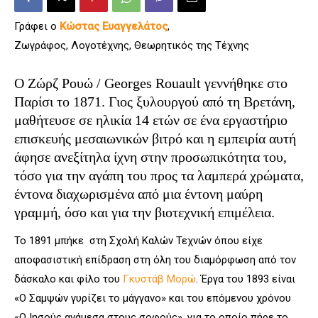
Γράφει ο
Κώστας Ευαγγελάτος
,
Ζωγράφος, Λογοτέχνης, Θεωρητικός της Τέχνης
Ο Ζώρζ Ρουώ /
Georges
Rouault γεννήθηκε στο
Παρίσι το 1871. Γιος ξυλουργού από τη Βρετάνη,
μαθήτευσε σε ηλικία 14 ετών σε ένα εργαστήριο
επισκευής μεσαιωνικών βιτρό και η εμπειρία αυτή
άφησε ανεξίτηλα ίχνη στην προσωπικότητα του,
τόσο για την αγάπη του προς τα λαμπερά χρώματα,
έντονα διαχωρισμένα από μια έντονη μαύρη
γραμμή, όσο και για την βιοτεχνική επιμέλεια.
Το 1891 μπήκε στη Σχολή Καλών Τεχνών όπου είχε
αποφασιστική επίδραση στη όλη του διαμόρφωση από τον
δάσκαλο και φίλο του
Γκυστάβ Μορώ
. Έργα του 1893 είναι
«Ο Σαμψών γυρίζει το μάγγανο» και του επόμενου χρόνου
«Ο Ιησούς ανάμεσα στους σοφούς», για το οποίο πήρε το