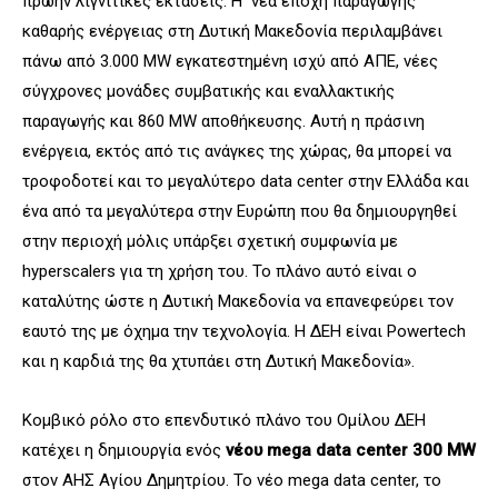
πρώην λιγνιτικές εκτάσεις. Η νέα εποχή παραγωγής
καθαρής ενέργειας στη Δυτική Μακεδονία περιλαμβάνει
πάνω από 3.000 MW εγκατεστημένη ισχύ από ΑΠΕ, νέες
σύγχρονες μονάδες συμβατικής και εναλλακτικής
παραγωγής και 860 MW αποθήκευσης. Αυτή η πράσινη
ενέργεια, εκτός από τις ανάγκες της χώρας, θα μπορεί να
τροφοδοτεί και το μεγαλύτερο data center στην Ελλάδα και
ένα από τα μεγαλύτερα στην Ευρώπη που θα δημιουργηθεί
στην περιοχή μόλις υπάρξει σχετική συμφωνία με
hyperscalers για τη χρήση του. Το πλάνο αυτό είναι ο
καταλύτης ώστε η Δυτική Μακεδονία να επανεφεύρει τον
εαυτό της με όχημα την τεχνολογία. Η ΔΕΗ είναι Powertech
και η καρδιά της θα χτυπάει στη Δυτική Μακεδονία».
Κομβικό ρόλο στο επενδυτικό πλάνο του Ομίλου ΔΕΗ
κατέχει η δημιουργία ενός
νέου
mega
data
center
300
MW
στον ΑΗΣ Αγίου Δημητρίου. Το νέο mega data center, το