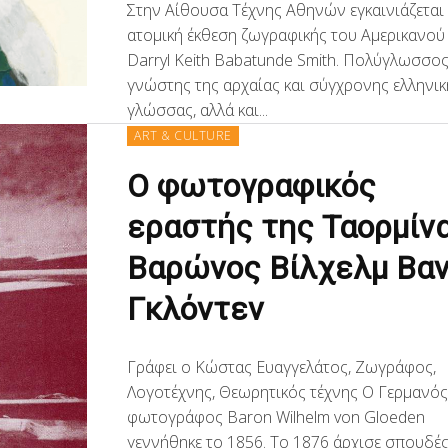
Στην Αίθουσα Τέχνης Αθηνών εγκαινιάζεται
ατομική έκθεση ζωγραφικής του Αμερικανού
Darryl Keith Babatunde Smith. Πολύγλωσσος
γνώστης της αρχαίας και σύγχρονης ελληνικ
γλώσσας, αλλά και...
ART & CULTURE
Ο φωτογραφικός
εραστής της Ταορμίν
Βαρώνος Βίλχελμ Βα
Γκλόντεν
Γράφει ο Κώστας Ευαγγελάτος, Ζωγράφος,
Λογοτέχνης, Θεωρητικός τέχνης Ο Γερμανό
φωτογράφος Baron Wilhelm von Gloeden
γεννήθηκε το 1856. Το 1876 άρχισε σπουδέ