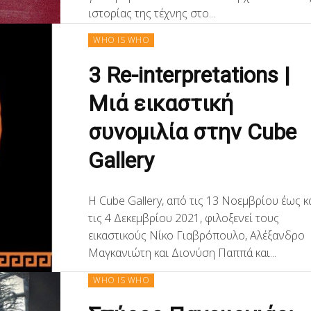
ιστορίας της τέχνης στο...
WHO IS WHO
3 Re-interpretations |
Μιά εικαστική
συνομιλία στην Cube
Gallery
H Cube Gallery, από τις 13 Νοεμβρίου έως κ
τις 4 Δεκεμβρίου 2021, φιλοξενεί τους
εικαστικούς Νίκο Γιαβρόπουλο, Αλέξανδρο
Μαγκανιώτη και Διονύση Παππά και...
WHO IS WHO