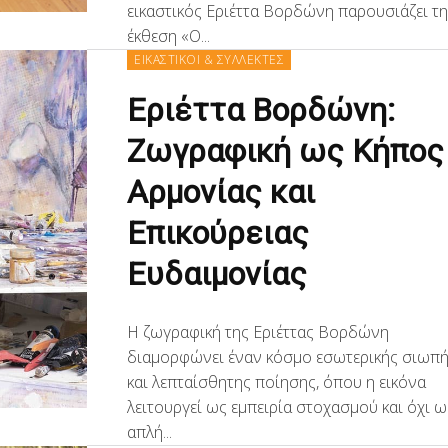
εικαστικός Εριέττα Βορδώνη παρουσιάζει τ
έκθεση «Ο...
ΕΙΚΑΣΤΙΚΟΙ & ΣΥΛΛΕΚΤΕΣ
Εριέττα Βορδώνη:
Ζωγραφική ως Κήπος
Αρμονίας και
Επικούρειας
Ευδαιμονίας
Η ζωγραφική της Εριέττας Βορδώνη
διαμορφώνει έναν κόσμο εσωτερικής σιωπ
και λεπταίσθητης ποίησης, όπου η εικόνα
λειτουργεί ως εμπειρία στοχασμού και όχι ω
απλή...