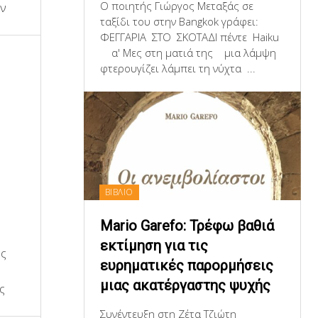
Ο ποιητής Γιώργος Μεταξάς σε
ην
ταξίδι του στην Bangkok γράφει:
ΦΕΓΓΑΡΙΑ ΣΤΟ ΣΚΟΤΑΔΙ πέντε Haiku
α' Μες στη ματιά της μια λάμψη
φτερουγίζει λάμπει τη νύχτα ...
ΒΙΒΛΙΟ
Mario Garefo: Τρέφω βαθιά
εκτίμηση για τις
ής
ευρηματικές παρορμήσεις
μιας ακατέργαστης ψυχής
ς
Συνέντευξη στη Ζέτα Τζιώτη