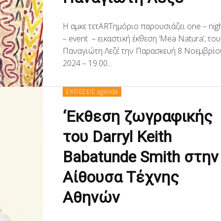
H αμκε τετARTημόριο παρουσιάζει one – nig
– event – εικαστική έκθεση ‘Mea Natura’, του
Παναγιώτη Λεζέ την Παρασκευή 8 Νοεμβρίο
2024 – 19.00...
ΕΚΘΕΣΕΙΣ agenda
‘Eκθεση ζωγραφικής
του Darryl Keith
Babatunde Smith στην
Αίθουσα Τέχνης
Αθηνών