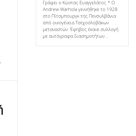
Γράφει ο Κώστας Ευαγγελάτος * Ο
Andrew Warhola γεννήθηκε το 1928
στο Πίτσμπουργκ της Πενσυλβάνια
από οικογένεια Τσεχοσλοβάκων
μεταναστών. Έφηβος έκανε συλλογή
με αυτόγραφα διασημοτήτων...
,
ο
ή