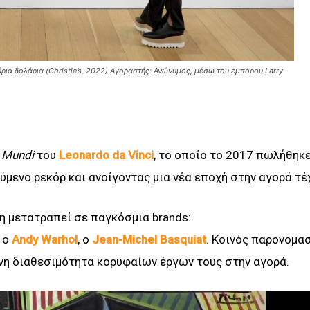
ρια δολάρια (Christie’s, 2022) Αγοραστής: Ανώνυμος, μέσω του εμπόρου Larry
r Mundi
του
Leonardo da Vinci
, το οποίο το 2017 πωλήθηκε
μενο ρεκόρ και ανοίγοντας μια νέα εποχή στην αγορά τέ
η μετατραπεί σε παγκόσμια brands:
, ο
Andy Warhol
, ο
Jean-Michel Basquiat
. Κοινός παρονομασ
ένη διαθεσιμότητα κορυφαίων έργων τους στην αγορά.