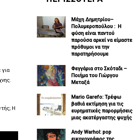
Μάχη Δημητρίου–
Πολυμεροπούλου : Η
φύση είναι παντού
παρούσα αρκεί να είμαστε
πρόθυμοι να την
παρατηρήσουμε
Φεγγάρια στο Σκόταδι –
 για
Ποιήμα του Γιώργου
χνης.
Μεταξά
Mario Garefo: Τρέφω
βαθιά εκτίμηση για τις
τής; Η
ευρηματικές παρορμήσεις
μιας ακατέργαστης ψυχής
Andy Warhol: pop
εικονογράφος της